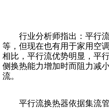
行业分析师指出：平行流换
等，但现在也有用于家用空
相比，平行流优势明显，平
侧换热能力增加时而阻力减
流。
平行流换热器依据集流管分