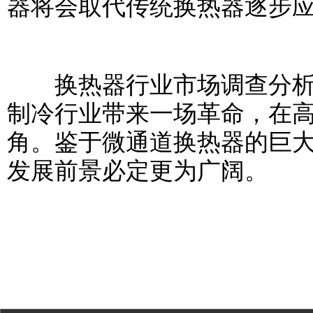
器将会取代传统换热器逐步
换热器行业市场调查分析报
制冷行业带来一场革命，在
角。鉴于微通道换热器的巨
发展前景必定更为广阔。