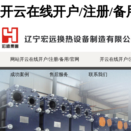
开云在线开户/注册/备
网站开云在线开户/注册/备用/官网
开云在线开户/
成功案例
售后服务
联系我们