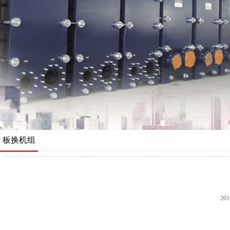
板换机组
201