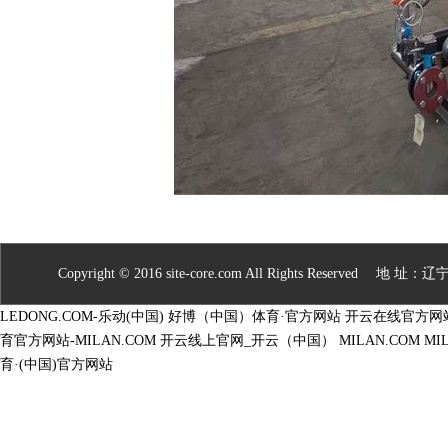
Copyright © 2016 site-core.com All Rights Re
LEDONG.COM-乐动(中国)
好博（中国）体育·官方网站
开云在线官方网
育官方网站-MILAN.COM
开云线上官网_开云（中国）
MILAN.COM
MI
育·(中国)官方网站