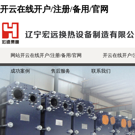
开云在线开户/注册/备用/官网
网站开云在线开户/注册/备用/官网
开云在线开户/
成功案例
售后服务
联系我们